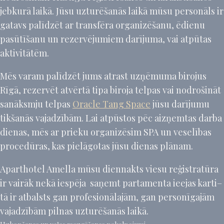
jebkurā laikā. Jūsu uzturēšanās laikā mūsu personāls ir
gatavs palīdzēt ar transfēra organizēšanu, ēdienu
pasūtīšanu un rezervējumiem darījuma, vai atpūtas
aktivitātēm.
Mēs varam palīdzēt jums atrast uzņēmuma birojus
Rīgā, rezervēt atvērtā tipa biroja telpas vai nodrošināt
sanāksmju telpas
Oracle Tang Space
jūsu darījumu
tikšanās vajadzībām. Lai atpūstos pēc aizņemtas darba
dienas, mēs ar prieku organizēsim SPA un veselības
procedūras, kas pielāgotas jūsu dienas plānam.
Aparthotel Amella mūsu diennakts viesu reģistratūra
ir vairāk nekā iespēja saņemt partamenta ieejas karti–
tā ir atbalsts gan profesionālajām, gan personīgajām
vajadzībām pilnas uzturēšanās laikā.