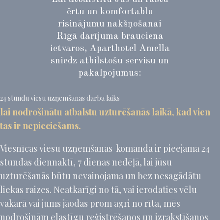
ērtu un komfortablu
risinājumu nakšņošanai
Rīgā darījuma brauciena
ietvaros, Aparthotel Amella
sniedz atbilstošu servisu un
pakalpojumus:
24 stundu viesu uzņemšanas darba laiks
lai nodrošinātu atbalstu uzturēšanās laikā, kad vien
tas ir nepieciešams.
Viesnīcas viesu uzņemšanas komanda ir pieejama 24
stundas diennaktī, 7 dienas nedēļā, lai jūsu
uzturēšanās būtu nevainojama un bez nesagādātu
liekas raizes. Neatkarīgi no tā, vai ierodaties vēlu
vakarā vai jums jāodas prom agri no rīta, mēs
nodrošinām elastīgu reģistrēšanos un izrakstīšanos