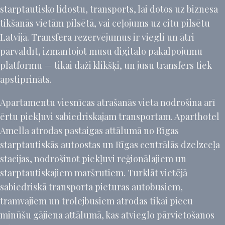
starptautisko lidostu, transports, lai dotos uz biznesa
tikšanās vietām pilsētā, vai ceļojums uz citu pilsētu
Latvijā. Transfera rezervējumus ir viegli un ātri
pārvaldīt, izmantojot mūsu digitālo pakalpojumu
platformu — tikai daži klikšķi, un jūsu transfērs tiek
apstiprināts.
Apartamentu viesnīcas atrašanās vieta nodrošina arī
ērtu piekļuvi sabiedriskajam transportam. Aparthotel
Amella atrodas pastaigas attālumā no Rīgas
starptautiskās autoostas un Rīgas centrālās dzelzceļa
stacijas, nodrošinot piekļuvi reģionālajiem un
starptautiskajiem maršrutiem. Turklāt vietējā
sabiedriskā transporta pieturas autobusiem,
tramvajiem un trolejbusiem atrodas tikai piecu
minūšu gājiena attālumā, kas atvieglo pārvietošanos