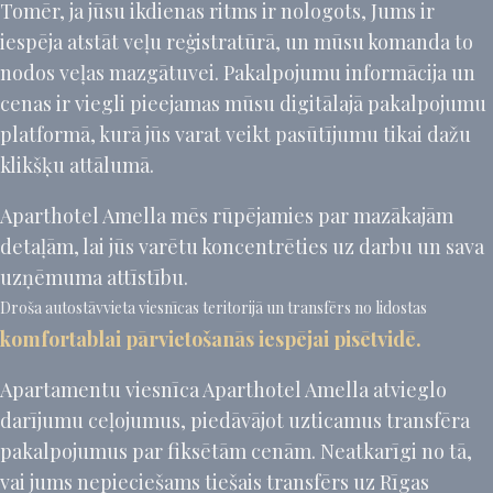
Tomēr, ja jūsu ikdienas ritms ir nologots, Jums ir
iespēja atstāt veļu reģistratūrā, un mūsu komanda to
nodos veļas mazgātuvei. Pakalpojumu informācija un
cenas ir viegli pieejamas mūsu digitālajā pakalpojumu
platformā, kurā jūs varat veikt pasūtījumu tikai dažu
klikšķu attālumā.
Aparthotel Amella mēs rūpējamies par mazākajām
detaļām, lai jūs varētu koncentrēties uz darbu un sava
uzņēmuma attīstību.
Droša autostāvvieta viesnīcas teritorijā un transfērs no lidostas
komfortablai pārvietošanās iespējai pisētvidē.
Apartamentu viesnīca Aparthotel Amella atvieglo
darījumu ceļojumus, piedāvājot uzticamus transfēra
pakalpojumus par fiksētām cenām. Neatkarīgi no tā,
vai jums nepieciešams tiešais transfērs uz Rīgas