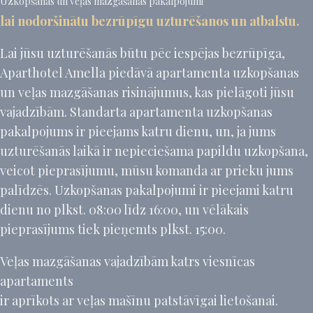
Uzkopšanas un veļas mazgāšanas pakalpojumi
lai nodoršinātu bezrūpīgu uzturēšanos un atbalstu.
Lai jūsu uzturēšanās būtu pēc iespējas bezrūpīga,
Aparthotel Amella piedāvā apartamenta uzkopšanas
un veļas mazgāšanas risinājumus, kas pielāgoti jūsu
vajadzībām. Standarta apartamenta uzkopšanas
pakalpojums ir pieejams katru dienu, un, ja jums
uzturēšanās laikā ir nepieciešama papildu uzkopšana,
veicot pieprasījumu, mūsu komanda ar prieku jums
palīdzēs. Uzkopšanas pakalpojumi ir pieejami katru
dienu no plkst. 08:00 līdz 16:00, un vēlākais
pieprasījums tiek pieņemts plkst. 15:00.
Veļas mazgāšanas vajadzībām katrs viesnīcas
apartaments
ir aprīkots ar veļas mašīnu patstāvīgai lietošanai.