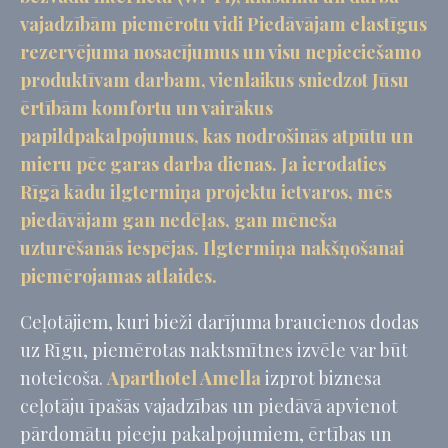
vajadzībām piemērotu vidi Piedāvājam elastīgus
Apstiprināt izvēli
Mazāk informācijas
rezervējuma nosacījumus un visu nepieciešamo
produktīvam darbam, vienlaikus sniedzot Jūsu
ērtībām komfortu un vairākus
papildpakalpojumus, kas nodrošinās atpūtu un
mieru pēc garas darba dienas. Ja ierodaties
Rīgā kādu ilgtermiņa projektu ietvaros, mēs
piedāvājam gan nedēļas, gan mēneša
uzturēšanās iespējas. Ilgtermiņa nakšņošanai
piemērojamas atlaides.
Ceļotājiem, kuri bieži darījuma braucienos dodas
uz Rīgu, piemērotas naktsmītnes izvēle var būt
noteicoša.
Aparthotel Amella
izprot biznesa
ceļotāju īpašās vajadzības un piedāvā apvienot
pārdomātu pieeju pakalpojumiem, ērtības un