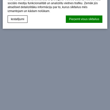
sociālo mediju funkcionalitāti un analizētu vietnes trafiku. Zemāk jūs
atradīsiet detalizētāku informāciju par to, kurus sīkfailus mēs
izmantojam un kādam nolūkam.
Iestatījumi
Pieņemt visus sīkfailus
Sīkfailu deklarācija pēc
d-edge Macaron CMP
. Pēdējais
atjauninājums: 2024-08-07.
Kas ir sīkfaili?
Sīkfaili ir mazi teksta informācijas fragmenti, kurus izmanto
vietne, lai uzlabotu lietotāja pieredzi. Pieņemiet visus
sīkfailus vai izvēlieties, kuras kategorijas vēlaties atļaut.
Sīkfailu politika
Nepieciešamie
Nepieciešamie sīkfaili ļauj vietnei darboties pareizi,
nodrošinot pamata funkcijas, piemēram, privātās zonas
pieteikšanās vai vietnes navigāciju
Šāda veida sīkfailu nav.