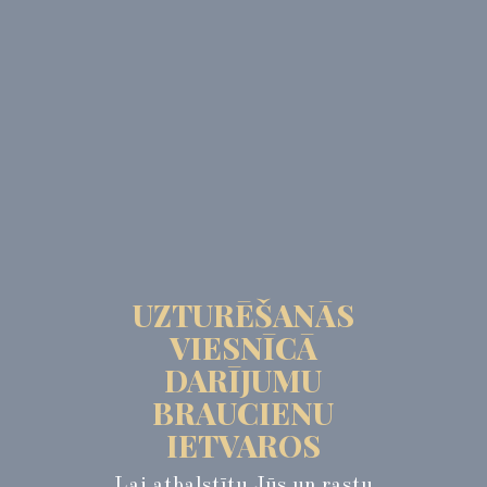
UZTURĒŠANĀS
VIESNĪCĀ
DARĪJUMU
BRAUCIENU
IETVAROS
Lai atbalstītu Jūs un rastu