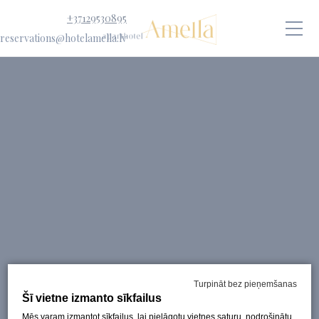
+37129530895
reservations@hotelamella.lv
Turpināt bez pieņemšanas
Šī vietne izmanto sīkfailus
Mēs varam izmantot sīkfailus, lai pielāgotu vietnes saturu, nodrošinātu