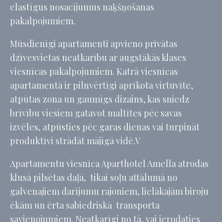
elastīgus nosacījumus naķšņošanas
pakalpojumiem.
Mūsdienīgi apartamenti apvieno privātas
dzīvesvietas neatkarību ar augstākās klases
viesnīcas pakalpojumiem. Katrā viesnīcas
apartamentā ir pilnvērtīgi aprīkota virtuvīte,
atpūtas zona un gaumīgs dizains, kas sniedz
brīvību viesiem gatavot maltītes pēc savas
izvēles, atpūsties pēc garas dienas vai turpināt
produktīvi strādāt mājīgā vidē.V
Apartamentu viesnīca Aparthotel Amella atrodas
klusā pilsētas daļā, tikai soļu attālumā no
galvenajiem darījumu rajoniem, lielākajām biroju
ēkām un ērta sabiedriskā transporta
savienojumiem. Neatkarīgi no tā, vai ierodaties