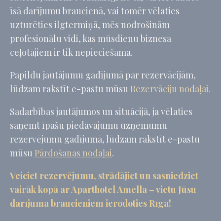
īsā darījumu braucienā, vai tomēr vēlaties
uzturēties ilgtermiņā, mēs nodrošinām
profesionālu vidi, kas mūsdienu biznesa
ceļotājiem ir tik nepieciešama.
Papildu jautājumu gadījumā par rezervācijām,
lūdzam rakstīt e-pastu mūsu
Rezervāciju nodaļai.
Sadarbības jautājumos un situācijā, ja vēlaties
saņemt īpašu piedāvājumu uzņēmumu
rezervējumu gadījumā, lūdzam rakstīt e-pastu
mūsu
Pārdošanas nodaļai
.
Veiciet rezervējumu, strādājiet un sasniedziet
vairāk kopā ar Aparthotel Amella – vietu Jūsu
darījuma braucieniem ierodoties Rīgā!