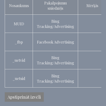
Pakalpojumu
Nosaukums
Mērķis
sniedzējs
Bing
MUID
Tracking/Advertising
_fbp
Facebook Advertising
Bing
_uetvid
Tracking/Advertising
Bing
_uetsid
Tracking/Advertising
Apstiprināt izvēli