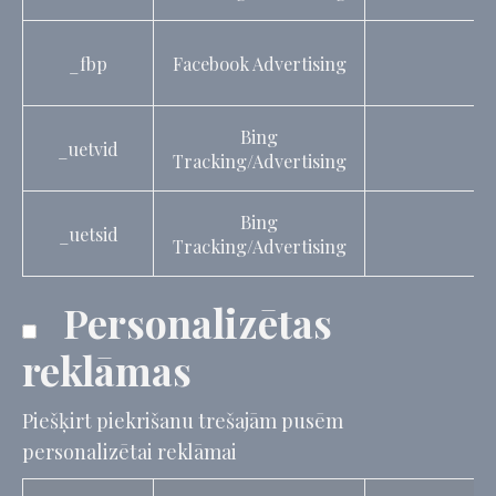
_fbp
Facebook Advertising
Bing
_uetvid
Tracking/Advertising
Bing
_uetsid
Tracking/Advertising
Personalizētas
reklāmas
Piešķirt piekrišanu trešajām pusēm
personalizētai reklāmai