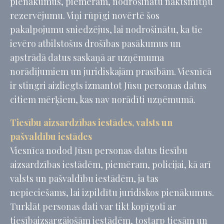
pienākumus, piemēram, nodrošinātu naktsmītņu
rezervējumu. Viņi rūpīgi novērtē šos
pakalpojumu sniedzējus, lai nodrošinātu, ka tie
ievēro atbilstošus drošības pasākumus un
apstrādā datus saskaņā ar uzņēmuma
norādījumiem un juridiskajām prasībām. Viesnīcā
ir stingri aizliegts izmantot Jūsu personas datus
citiem mērķiem, kas nav norādīti uzņēmumā.
Tiesību aizsardzības iestādes, valsts un
pašvaldību iestādes
Viesnīca nodod Jūsu personas datus tiesību
aizsardzības iestādēm, piemēram, policijai, kā arī
valsts un pašvaldību iestādēm, ja tas
nepieciešams, lai izpildītu juridiskos pienākumus.
Turklāt personas dati var tikt kopīgoti ar
tiesībaizsargājošām iestādēm, tostarp tiesām un