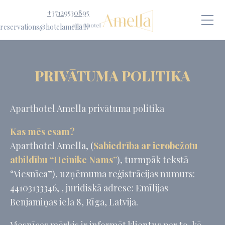
+37129530895
reservations@hotelamella.lv
PRIVĀTUMA POLITIKA
Aparthotel Amella privātuma politika
Kas mēs esam?
Aparthotel Amella, (
Sabiedrība ar ierobežotu
atbildību “Heinike Nams”
), turmpāk tekstā
“Viesnīca”), uzņēmuma reģistrācijas numurs:
44103133346, , juridiskā adrese: Emīlijas
Benjamiņas iela 8, Rīga, Latvija.