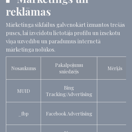
reklāmas
Mārketinga sīkfailus galvenokārt izmantos trešās
puses, lai izveidotu lietotāja profilu un izsekotu
viņa uzvedību un paradumus internetā
mārketinga nolūkos.
Pakalpojumu
Nosaukums
Mērķis
sniedzējs
Bing
MUID
Tracking/Advertising
_fbp
Facebook Advertising