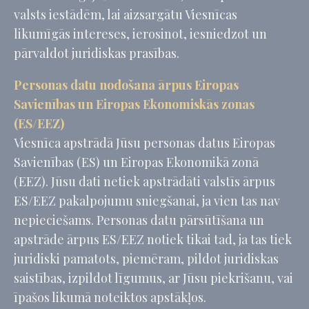
valsts iestādēm, lai aizsargātu Viesnīcas
likumīgās intereses, ierosinot, iesniedzot un
pārvaldot juridiskas prasības.
Personas datu nodošana ārpus Eiropas
Savienības un Eiropas Ekonomiskās zonas
(ES/EEZ)
Viesnīca apstrādā Jūsu personas datus Eiropas
Savienības (ES) un Eiropas Ekonomikā zonā
(EEZ). Jūsu dati netiek apstrādāti valstīs ārpus
ES/EEZ pakalpojumu sniegšanai, ja vien tas nav
nepieciešams. Personas datu pārsūtīšana un
apstrāde ārpus ES/EEZ notiek tikai tad, ja tas tiek
juridiski pamatots, piemēram, pildot juridiskas
saistības, izpildot līgumus, ar Jūsu piekrišanu, vai
īpašos likumā noteiktos apstākļos.