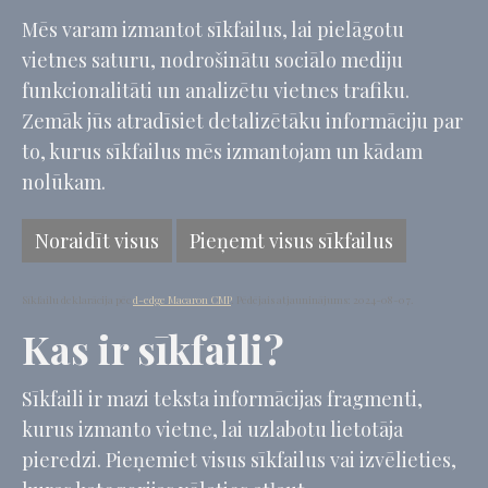
Mēs varam izmantot sīkfailus, lai pielāgotu
vietnes saturu, nodrošinātu sociālo mediju
funkcionalitāti un analizētu vietnes trafiku.
Zemāk jūs atradīsiet detalizētāku informāciju par
to, kurus sīkfailus mēs izmantojam un kādam
nolūkam.
Noraidīt visus
Pieņemt visus sīkfailus
Sīkfailu deklarācija pēc
d-edge Macaron CMP
. Pēdējais atjauninājums: 2024-08-07.
Kas ir sīkfaili?
Sīkfaili ir mazi teksta informācijas fragmenti,
kurus izmanto vietne, lai uzlabotu lietotāja
pieredzi. Pieņemiet visus sīkfailus vai izvēlieties,