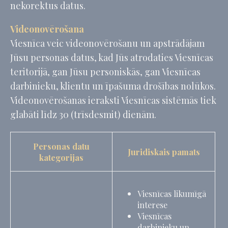
nekorektus datus.
website
performance and
experience
Videonovērošana
_gid
Google
Google Analytics
24
Viesnīca veic videonovērošanu un apstrādājam
Analytics
allows user tracking
stundas
to enhance the
Jūsu personas datus, kad Jūs atrodaties Viesnīcas
website
teritorijā, gan Jūsu personiskās, gan Viesnīcas
performance and
experience
darbinieku, klientu un īpašuma drošības nolūkos.
Videonovērošanas ieraksti Viesnīcas sistēmās tiek
glabāti līdz 30 (trīsdesmit) dienām.
Mārketings un reklāmas
Mārketinga sīkfailus galvenokārt izmantos trešās puses, lai
izveidotu lietotāja profilu un izsekotu viņa uzvedību un
Personas datu
paradumus internetā mārketinga nolūkos.
Juridiskais pamats
kategorijas
Nosaukums
Pakalpojumu
Mērķis
Ilgums
sniedzējs
MUID
Bing
1 gads
Viesnīcas likumīgā
Tracking/Advertising
interese
_fbp
Facebook
90
Viesnīcas
Advertising
dienas
darbinieku un