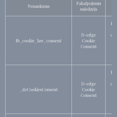
Pakalpojumu
Nosaukums
M
sniedzējs
Re
D-edge
con
fb_cookie_law_consent
Cookie
C
Consent
c
Ide
Re
D-edge
con
_deCookiesConsent
Cookie
C
Consent
c
Ide