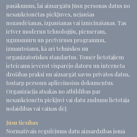
pasākumus, lai aizsargātu Jūsu personas datus no
nesankcionētas piekļuves, nejaušas
nozaudēšanas, izpaušanas vai iznīcināšanas. Tas
ietver modernu tehnoloģiju, piemēram,
ugunsmūru un pretvīrusu programmu,
izmantošanu, kā arī tehniskos un
organizatoriskos standartus. Tomēr lietotājiem
ieteicams ievērot vispārējo datoru un interneta
drošības praksi un aizsargāt savus privātos datus,
tostarp personu apliecinošus dokumentus.
Organizācija atsakās no atbildības par
nesankcionētu piekļuvi vai datu zudumu lietotāja
nolaidības vai vainas dēļ.
Jūsu tiesības
Normatīvais regulējums datu aizsardzības jomā