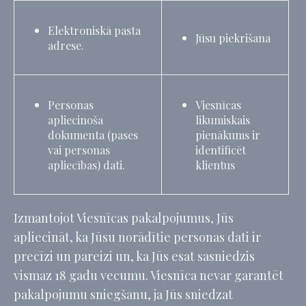
Elektroniskā pasta
Statistika
Jūsu piekrišana
adrese.
Šāda veida sīkfaili tiek izmantoti, lai apkopotu lietotāja
informāciju par navigācijas ceļu ar mērķi analizēt statistiku
apkopotā veidā, lai uzlabotu vietni
Personas
Viesnīcas
Nosaukums
Pakalpojumu
Mērķis
Ilgums
sniedzējs
apliecinoša
likumiskais
dokumenta (pases
pienākums ir
_ga_CMJG3ZE5EE
Google
Google Analytics
2 gadi
Analytics
allows user tracking
vai personas
identificēt
to enhance the
apliecības) dati.
klientus
website
performance and
experience
_ga_74G562SNK1
Google
Google Analytics
2 gadi
Izmantojot Viesnīcas pakalpojumus, Jūs
Analytics
allows user tracking
to enhance the
apliecināt, ka Jūsu norādītie personas dati ir
website
performance and
precīzi un pareizi un, ka Jūs esat sasniedzis
experience
vismaz 18 gadu vecumu. Viesnīca nevar garantēt
_ga
Google
Google Analytics
2 gadi
pakalpojumu sniegšanu, ja Jūs sniedzat
Analytics
allows user tracking
to enhance the