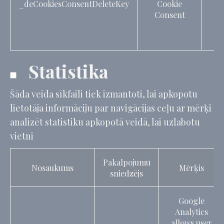
_deCookiesConsentDeleteKey
Cookie
C
Consent
c
Ide
Statistika
Šāda veida sīkfaili tiek izmantoti, lai apkopotu
lietotāja informāciju par navigācijas ceļu ar mērķi
analizēt statistiku apkopotā veidā, lai uzlabotu
vietni
Pakalpojumu
Nosaukums
Mērķis
sniedzējs
Google
Analytics
allows user