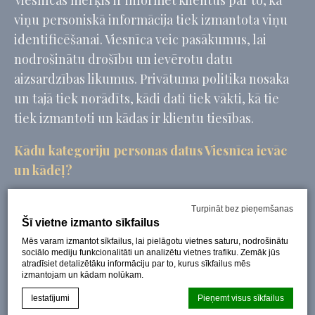
Viesnīcas mērķis ir informēt klientus par to, kā
viņu personiskā informācija tiek izmantota viņu
identificēšanai. Viesnīca veic pasākumus, lai
nodrošinātu drošību un ievērotu datu
aizsardzības likumus. Privātuma politika nosaka
un tajā tiek norādīts, kādi dati tiek vākti, kā tie
tiek izmantoti un kādas ir klientu tiesības.
Kādu kategoriju personas datus Viesnīca ievāc
un kādēļ?
Viesnīcas pakalpojumu sniegšana
Turpināt bez pieņemšanas
Personas dati ir nepieciešami Viesnīcas
Šī vietne izmanto sīkfailus
pakalpojumu snegšanai, tostarp apartamentu
Mēs varam izmantot sīkfailus, lai pielāgotu vietnes saturu, nodrošinātu
sociālo mediju funkcionalitāti un analizētu vietnes trafiku. Zemāk jūs
rezervējumu nodrošināšanai. Bez tiem,
atradīsiet detalizētāku informāciju par to, kurus sīkfailus mēs
izmantojam un kādam nolūkam.
pakalpojumus nevar saņemt. Viesnīcas
pienākumos ietilpst klientu identificēšana. Mums
Iestatījumi
Pieņemt visus sīkfailus