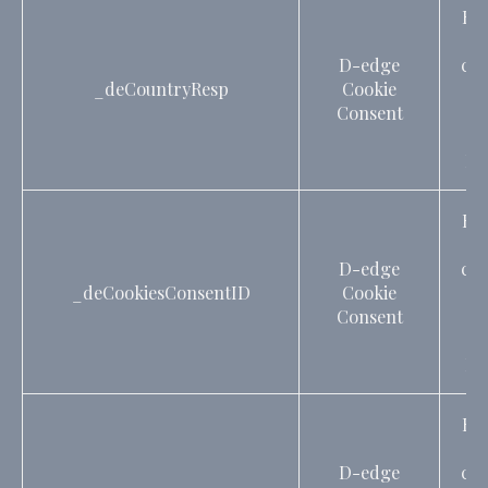
Re
D-edge
con
_deCountryResp
Cookie
C
Consent
c
Ide
Re
D-edge
con
_deCookiesConsentID
Cookie
C
Consent
c
Ide
Re
D-edge
con