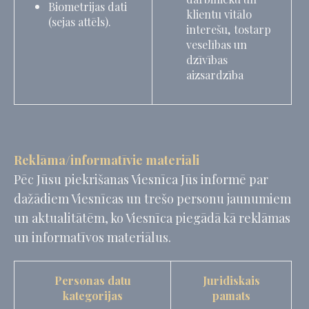
Biometrijas dati
_uetvid
Bing
1 gads
klientu vitālo
(sejas attēls).
Tracking/Advertising
interešu, tostarp
_uetsid
Bing
24
veselības un
Tracking/Advertising
stundas
dzīvības
aizsardzība
Reklāmas lietotāja dati
Piešķirt piekrišanu lietotāja datu sūtīšanai, kas saistīti ar
reklāmām, uz Google.
Reklāma/informatīvie materiāli
Nosaukums
Pakalpojumu
Mērķis
Ilgums
sniedzējs
Pēc Jūsu piekrišanas Viesnīca Jūs informē par
MUID
Bing
1 gads
dažādiem Viesnīcas un trešo personu jaunumiem
Tracking/Advertising
un aktualitātēm, ko Viesnīca piegādā kā reklāmas
_fbp
Facebook
90
Advertising
dienas
un informatīvos materiālus.
_uetvid
Bing
1 gads
Tracking/Advertising
Personas datu
Juridiskais
_uetsid
Bing
24
Tracking/Advertising
stundas
kategorijas
pamats