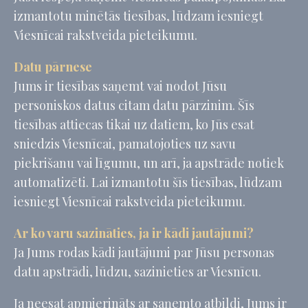
izmantotu minētās tiesības, lūdzam iesniegt
Viesnīcai rakstveida pieteikumu.
Datu pārnese
Jums ir tiesības saņemt vai nodot Jūsu
personiskos datus citam datu pārzinim. Šīs
tiesības attiecas tikai uz datiem, ko Jūs esat
sniedzis Viesnīcai, pamatojoties uz savu
piekrišanu vai līgumu, un arī, ja apstrāde notiek
automatizēti. Lai izmantotu šīs tiesības, lūdzam
iesniegt Viesnīcai rakstveida pieteikumu.
Ar ko varu sazināties, ja ir kādi jautājumi?
Ja Jums rodas kādi jautājumi par Jūsu personas
datu apstrādi, lūdzu, sazinieties ar Viesnīcu.
Ja neesat apmierināts ar saņemto atbildi, Jums ir