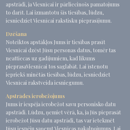
apstrādi, ja Viesnīcai ir pārliecinošs pamatojums
to darīt. Lai izmantotu šīs tiesības, lūdzu,
iesniedziet Viesnīcai rakstisku pieprasījumu.
Dzēšana
Noteiktos apstākļos Jums ir tiesības prasīt
Viesnīcai dzēst Jūsu personas datus, tomēr tas
neattiecas uz gadījumiem, kad likums
pieprasaViesnīcai tos saglabāt. Lai īstenotu
iepriekš minētās tiesības, lūdzu, iesniedziet
Viesnīcai rakstveida iesniegumu.
Apstrādes ierobežojums
Jums ir iespēja ierobežot savu personisko datu
apstrādi. Lūdzu, ņemiet vērā, ka, ja Jūs pieprasāt
ierobežot Jūsu datu apstrādi, tas var ietekmēt
Jūsu iespēju saņemt Viesnīcas pakalpojumus. Lai