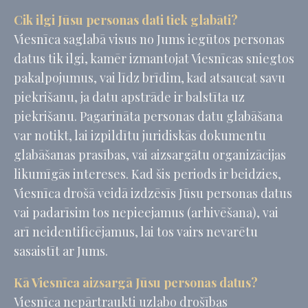
Cik ilgi Jūsu personas dati tiek glabāti?
Viesnīca saglabā visus no Jums iegūtos personas
datus tik ilgi, kamēr izmantojat Viesnīcas sniegtos
pakalpojumus, vai līdz brīdim, kad atsaucat savu
piekrišanu, ja datu apstrāde ir balstīta uz
piekrišanu. Pagarināta personas datu glabāšana
var notikt, lai izpildītu juridiskās dokumentu
glabāšanas prasības, vai aizsargātu organizācijas
likumīgās intereses. Kad šis periods ir beidzies,
Viesnīca drošā veidā izdzēsīs Jūsu personas datus
vai padarīsim tos nepieejamus (arhivēšana), vai
arī neidentificējamus, lai tos vairs nevarētu
sasaistīt ar Jums.
Kā Viesnīca aizsargā Jūsu personas datus?
Viesnīca nepārtraukti uzlabo drošības