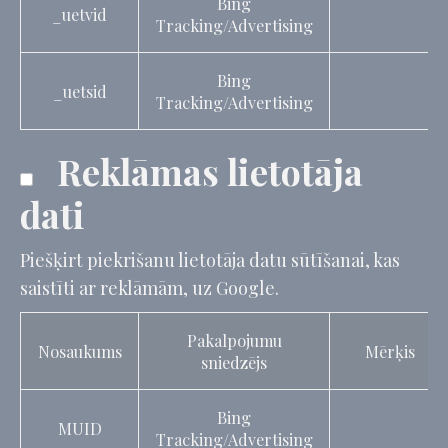
Bing
_uetvid
Tracking/Advertising
Bing
_uetsid
Tracking/Advertising
Reklāmas lietotāja
dati
Piešķirt piekrišanu lietotāja datu sūtīšanai, kas
saistīti ar reklāmām, uz Google.
Pakalpojumu
Nosaukums
Mērķis
sniedzējs
Bing
MUID
Tracking/Advertising