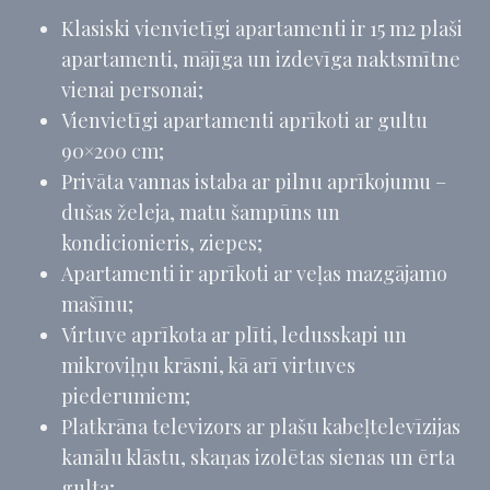
Klasiski vienvietīgi apartamenti ir 15 m2 plaši
apartamenti, mājīga un izdevīga naktsmītne
vienai personai;
Vienvietīgi apartamenti aprīkoti ar gultu
90×200 cm;
Privāta vannas istaba ar pilnu aprīkojumu –
dušas želeja, matu šampūns un
kondicionieris, ziepes;
Apartamenti ir aprīkoti ar veļas mazgājamo
mašīnu;
Virtuve aprīkota ar plīti, ledusskapi un
mikroviļņu krāsni, kā arī virtuves
piederumiem;
Platkrāna televizors ar plašu kabeļtelevīzijas
kanālu klāstu, skaņas izolētas sienas un ērta
gulta;