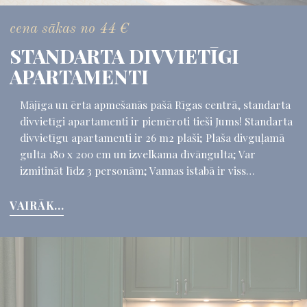
cena sākas no
44
€
STANDARTA DIVVIETĪGI
APARTAMENTI
Mājīga un ērta apmešanās pašā Rīgas centrā, standarta
divvietīgi apartamenti ir piemēroti tieši Jums! Standarta
divvietīgu apartamenti ir 26 m2 plaši; Plaša divguļamā
gulta 180 x 200 cm un izvelkama dīvāngulta; Var
izmitināt līdz 3 personām; Vannas istabā ir viss…
VAIRĀK...