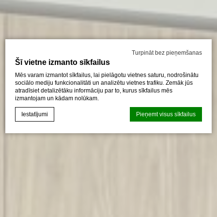
Turpināt bez pieņemšanas
Šī vietne izmanto sīkfailus
Mēs varam izmantot sīkfailus, lai pielāgotu vietnes saturu, nodrošinātu
sociālo mediju funkcionalitāti un analizētu vietnes trafiku. Zemāk jūs
atradīsiet detalizētāku informāciju par to, kurus sīkfailus mēs
izmantojam un kādam nolūkam.
Iestatījumi
Pieņemt visus sīkfailus
Sīkfailu deklarācija pēc
d-edge Macaron CMP
. Pēdējais
atjauninājums: 2024-08-07.
Kas ir sīkfaili?
Sīkfaili ir mazi teksta informācijas fragmenti, kurus izmanto
vietne, lai uzlabotu lietotāja pieredzi. Pieņemiet visus
sīkfailus vai izvēlieties, kuras kategorijas vēlaties atļaut.
Sīkfailu politika