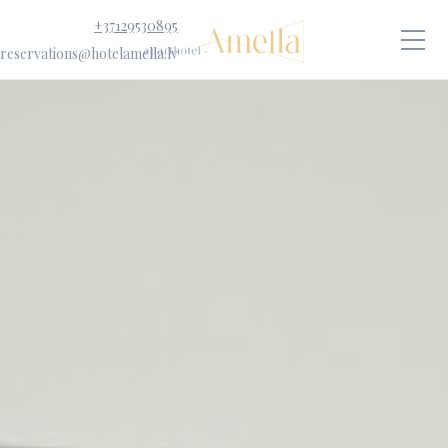
+37129530895
reservations@hotelamella.lv