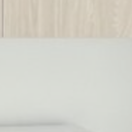
Identifier.
_deCountryResp
D-edge
Remember user's
Cookie
consent on Cookies
Consent
and consent
Identifier.
_deCookiesConsentID
D-edge
Remember user's
Cookie
consent on Cookies
Consent
and consent
Identifier.
_deCookiesConsentDeleteKey
D-edge
Remember user's
Cookie
consent on Cookies
Consent
and consent
Identifier.
Statistika
Šāda veida sīkfaili tiek izmantoti, lai apkopotu lietotāja
informāciju par navigācijas ceļu ar mērķi analizēt statistiku
apkopotā veidā, lai uzlabotu vietni
Nosaukums
Pakalpojumu
Mērķis
Ilgums
sniedzējs