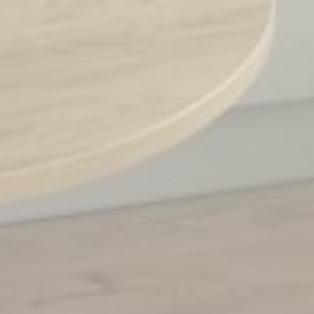
reklāmām, uz Google.
Nosaukums
Pakalpojumu
Mērķis
Ilgums
sniedzējs
MUID
Bing
1 gads
Tracking/Advertising
_fbp
Facebook
90
Advertising
dienas
_uetvid
Bing
1 gads
Tracking/Advertising
_uetsid
Bing
24
Tracking/Advertising
stundas
Personalizētas reklāmas
Piešķirt piekrišanu trešajām pusēm personalizētai reklāmai
Nosaukums
Pakalpojumu
Mērķis
Ilgums
sniedzējs
MUID
Bing
1 gads
Tracking/Advertising