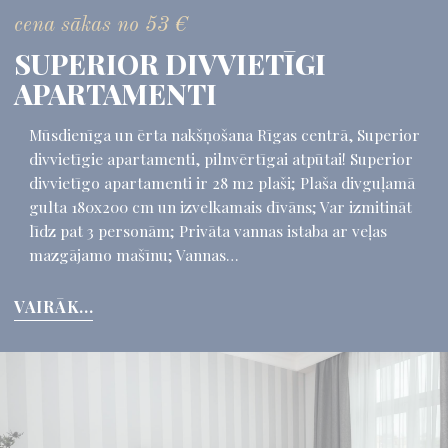
cena sākas no
53
€
SUPERIOR DIVVIETĪGI
APARTAMENTI
Mūsdienīga un ērta nakšņošana Rīgas centrā, Superior
divvietīgie apartamenti, pilnvērtīgai atpūtai! Superior
divvietīgo apartamenti ir 28 m2 plaši; Plaša divguļamā
gulta 180x200 cm un izvelkamais dīvāns; Var izmitināt
līdz pat 3 personām; Privāta vannas istaba ar veļas
mazgājamo mašīnu; Vannas…
VAIRĀK...