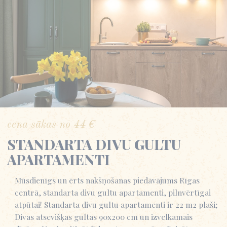
cena sākas no
44
€
STANDARTA DIVU GULTU
APARTAMENTI
Mūsdienīgs un ērts nakšņošanas piedāvājums Rīgas
centrā, standarta divu gultu apartamenti, pilnvērtīgai
atpūtai! Standarta divu gultu apartamenti ir 22 m2 plaši;
Divas atsevišķas gultas 90x200 cm un izvelkamais