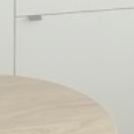
Mārketings un reklāmas
Mārketinga sīkfailus galvenokārt izmantos trešās puses, lai
izveidotu lietotāja profilu un izsekotu viņa uzvedību un
paradumus internetā mārketinga nolūkos.
Nosaukums
Pakalpojumu
Mērķis
Ilgums
sniedzējs
MUID
Bing
1 gads
Tracking/Advertising
_fbp
Facebook
90
Advertising
dienas
_uetvid
Bing
1 gads
Tracking/Advertising
_uetsid
Bing
24
Tracking/Advertising
stundas
Reklāmas lietotāja dati
Piešķirt piekrišanu lietotāja datu sūtīšanai, kas saistīti ar