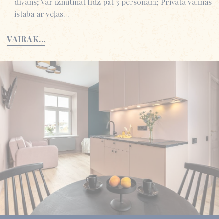
dīvāns; Var izmitināt līdz pat 3 personām; Privāta vannas
istaba ar veļas…
VAIRĀK...