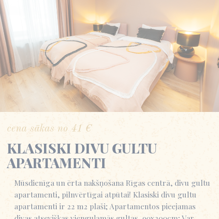
cena sākas no
41
€
KLASISKI DIVU GULTU
APARTAMENTI
Mūsdienīga un ērta nakšņošana Rīgas centrā, divu gultu
apartamenti, pilnvērtīgai atpūtai! Klasiski divu gultu
apartamenti ir 22 m2 plaši; Apartamentos pieejamas
divas atsevišķas vienguļamās gultas, 90x200cm; Var