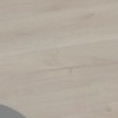
_fbp
Facebook
90
Advertising
dienas
_uetvid
Bing
1 gads
Tracking/Advertising
_uetsid
Bing
24
Tracking/Advertising
stundas
Apstiprināt izvēli
Mazāk informācijas