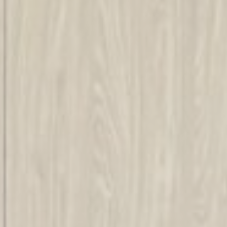
Nepieciešamie
Nepieciešamie sīkfaili ļauj vietnei darboties pareizi,
nodrošinot pamata funkcijas, piemēram, privātās zonas
pieteikšanās vai vietnes navigāciju
Šāda veida sīkfailu nav.
Preferences
Preference sīkfaili ļauj saglabāt lietotāja preferences
nākamajam apmeklējumam. Piemēram, tie var saglabāt
lietotāja valodu.
Nosaukums
Pakalpojumu
Mērķis
sniedzējs
fb_cookie_law_consent
D-edge
Remember user's
Cookie
consent on Cookies
Consent
and consent
Identifier.
_deCookiesConsent
D-edge
Remember user's
Cookie
consent on Cookies
Consent
and consent