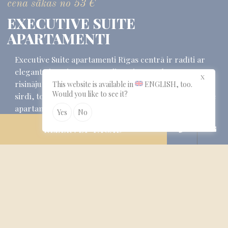
cena sākas no
53
€
EXECUTIVE SUITE
APARTAMENTI
Executive Suite apartamenti Rīgas centrā ir radīti ar
elegantu interjeru un mūsdienīgiem ērtību
X
risinājumiem, ceļotājiem, kas meklē atpūtu pilsētas
This website is available in
ENGLISH
, too.
Would you like to see it?
sirdī, tomēr novērtē klusumu un mieru. Executive Suite
apartamenti ir 28 m2 plaši; Plaša divguļamā gulta
Yes
No
180x200 cm un izvelkamais dīvāns; …
REZERVĒT TAGAD
VAIRĀK...