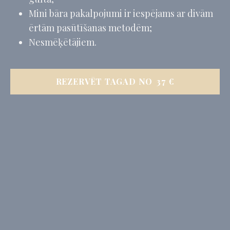
Mini bāra pakalpojumi ir iespējams ar divām
ērtām pasūtīšanas metodēm;
Nesmēķētājiem.
REZERVĒT TAGAD NO
37
€