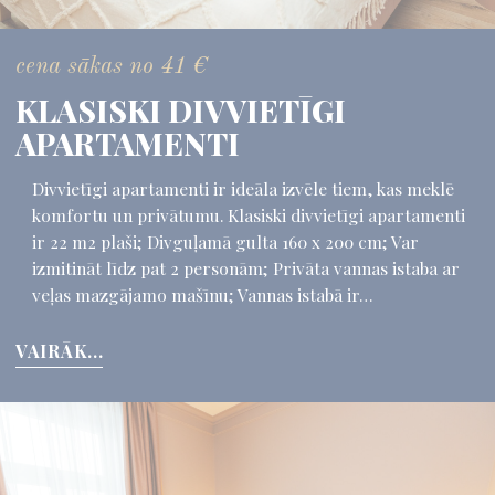
cena sākas no
41
€
KLASISKI DIVVIETĪGI
APARTAMENTI
Divvietīgi apartamenti ir ideāla izvēle tiem, kas meklē
komfortu un privātumu. Klasiski divvietīgi apartamenti
ir 22 m2 plaši; Divguļamā gulta 160 x 200 cm; Var
izmitināt līdz pat 2 personām; Privāta vannas istaba ar
veļas mazgājamo mašīnu; Vannas istabā ir…
VAIRĀK...