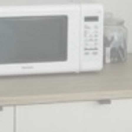
_ga_CMJG3ZE5EE
Google
Google Analytics
2 gadi
Analytics
allows user tracking
to enhance the
website
performance and
experience
_ga_74G562SNK1
Google
Google Analytics
2 gadi
Analytics
allows user tracking
to enhance the
website
performance and
experience
_ga
Google
Google Analytics
2 gadi
Analytics
allows user tracking
to enhance the
website
performance and
experience
_gid
Google
Google Analytics
24
Analytics
allows user tracking
stundas
to enhance the
website
performance and
experience