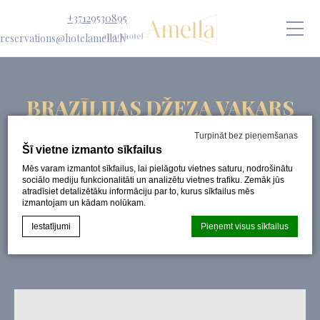
+37129530895
reservations@hotelamella.lv
BRAZĪLIJAS DŽEZA VAKARS
“A TASTE OF BRAZIL: SAMBA
Turpināt bez pieņemšanas
JAZZ ACOUSTIC”
Šī vietne izmanto sīkfailus
Mēs varam izmantot sīkfailus, lai pielāgotu vietnes saturu, nodrošinātu
PUBLICĒTS:
12 NOVEMBRIS 2024
sociālo mediju funkcionalitāti un analizētu vietnes trafiku. Zemāk jūs
atradīsiet detalizētāku informāciju par to, kurus sīkfailus mēs
izmantojam un kādam nolūkam.
Iestatījumi
Pieņemt visus sīkfailus
Sīkfailu deklarācija pēc
d-edge Macaron CMP
. Pēdējais
atjauninājums: 2024-08-07.
Kas ir sīkfaili?