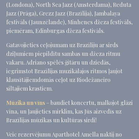
(Londona), North Sea Jazz (Amsterdama), Reduta
Identifier.
Jazz (Prāga), Grezz Jazz (Brazīlija), Jambalaya
_deCookiesConsent
D-edge
Remember user's
Cookie
consent on Cookies
festivāls (Jaunzēlande), Minhenes džeza festivāls,
Consent
and consent
Identifier.
piemēram, Edinburgas džeza festivāls.
_deCountryResp
D-edge
Remember user's
Cookie
consent on Cookies
Gatavojieties ceļojumam uz Brazīliju ar sirds
Consent
and consent
Identifier.
dziļumiem piepildītu sambas un džeza ritmu
_deCookiesConsentID
D-edge
Remember user's
vakaru. Adriano spēlēs ģitāru un dziedās,
Cookie
consent on Cookies
iegrimstot Brazīlijas muzikālajos ritmos ļaujot
Consent
and consent
Identifier.
klausītājiemdomās ceļot uz Riodežaneiro
_deCookiesConsentDeleteKey
D-edge
Remember user's
siltajiem krastiem.
Cookie
consent on Cookies
Consent
and consent
Identifier.
Mūzika un vīns
– baudiet koncertu, malkojot glāzi
vīna, un ļaujieties mirklim, kas Jūs aizvedīs uz
Brazīlijas mūzikas un kultūras sirdi!
Statistika
Šāda veida sīkfaili tiek izmantoti, lai apkopotu lietotāja
Veic rezervējumu Aparthotel Amella naktij no
informāciju par navigācijas ceļu ar mērķi analizēt statistiku