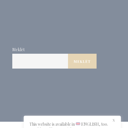
Nosaukums
Pakalpojumu
Mērķis
Ilgums
sniedzējs
MUID
Bing
1 gads
Tracking/Advertising
_fbp
Facebook
90
Advertising
dienas
_uetvid
Bing
1 gads
Tracking/Advertising
Meklēt
_uetsid
Bing
24
Tracking/Advertising
stundas
MEKLĒT
Apstiprināt izvēli
Mazāk informācijas
X
This website is available in
ENGLISH
, too.