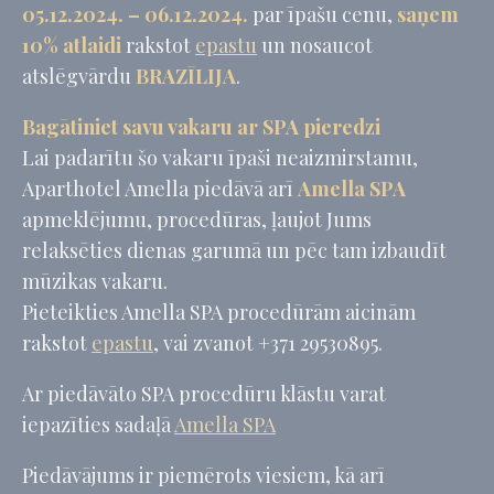
05.12.2024. – 06.12.2024.
par īpašu cenu,
saņem
apkopotā veidā, lai uzlabotu vietni
10% atlaidi
rakstot
epastu
un nosaucot
Nosaukums
Pakalpojumu
Mērķis
Ilgums
sniedzējs
atslēgvārdu
BRAZĪLIJA
.
_ga_CMJG3ZE5EE
Google
Google Analytics
2 gadi
Analytics
allows user tracking
Bagātiniet savu vakaru ar SPA pieredzi
to enhance the
website
Lai padarītu šo vakaru īpaši neaizmirstamu,
performance and
Aparthotel Amella piedāvā arī
Amella SPA
experience
apmeklējumu, procedūras, ļaujot Jums
_ga_74G562SNK1
Google
Google Analytics
2 gadi
Analytics
allows user tracking
relaksēties dienas garumā un pēc tam izbaudīt
to enhance the
website
mūzikas vakaru.
performance and
experience
Pieteikties Amella SPA procedūrām aicinām
rakstot
epastu
, vai zvanot +371 29530895.
_ga
Google
Google Analytics
2 gadi
Analytics
allows user tracking
to enhance the
Ar piedāvāto SPA procedūru klāstu varat
website
performance and
iepazīties sadaļā
Amella SPA
experience
_gid
Google
Google Analytics
24
Piedāvājums ir piemērots viesiem, kā arī
Analytics
allows user tracking
stundas
to enhance the