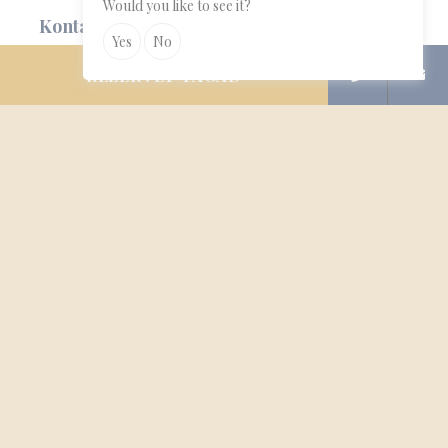
Would you like to see it?
Kontakti
Pieraksties jaunumu saņemšanai
Yes
No
REZERVĒT TAGAD
BUJ
Privātuma politika
Emīlijas Benjamiņas iela 8, Rīga, LV-1050,
Latvija
Tālr.
+37129530895
E-pasts
info@hotelamella.lv