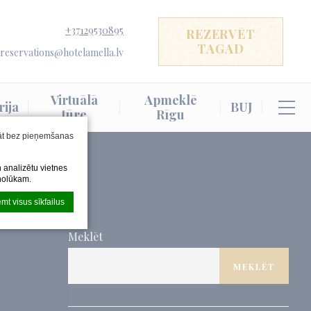
+37129530895
REZERVĒT
TAGAD
reservations@hotelamella.lv
Virtuālā
Apmeklē
rija
BUJ
tūre
Rīgu
āt bez pieņemšanas
n analizētu vietnes
 nolūkam.
mt visus sīkfailus
Meklēt
MEKLĒT
Pieņemiet visus