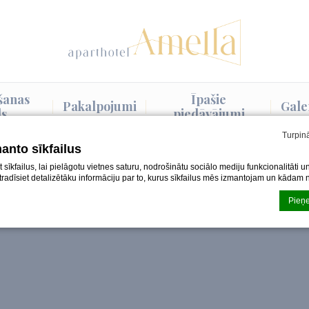
šanas
Īpašie
Pakalpojumi
Gale
ds
piedāvājumi
Turpin
manto sīkfailus
īkfailus, lai pielāgotu vietnes saturu, nodrošinātu sociālo mediju funkcionalitāti u
atradīsiet detalizētāku informāciju par to, kurus sīkfailus mēs izmantojam un kādam
Pieņe
ja pēc
d-edge Macaron CMP
. Pēdējais atjauninājums: 2024-08-07.
ili?
 teksta informācijas fragmenti, kurus izmanto vietne, lai uzlabotu lietotāja pieredzi. 
ēlieties, kuras kategorijas vēlaties atļaut.