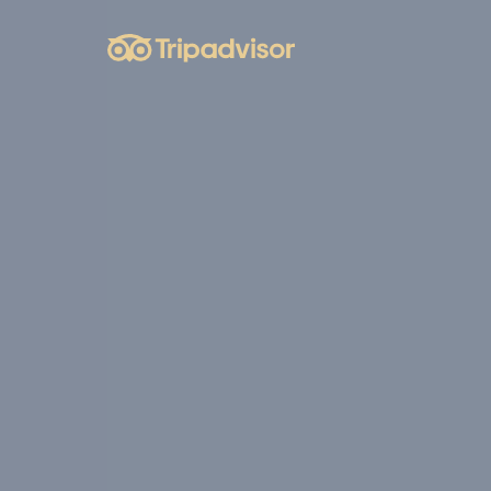
tās zonas
ar saglabāt
Ilgums
d
Sesija
d
Sesija
d
Sesija
d
Sesija