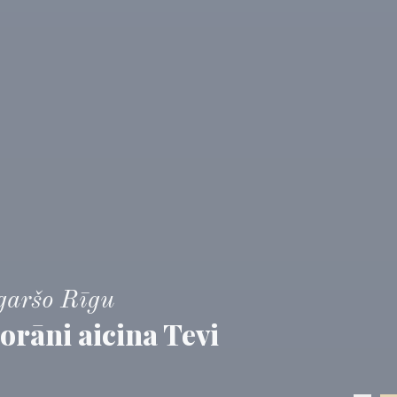
garšo Rīgu
garšo Rīgu
orāni aicina Tevi
orāni aicina Tevi