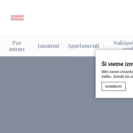
Par
Nakšņo
Jaunumi
Apartamenti
mums
vei
Šī vietne iz
Mēs varam izmantot s
trafiku. Zemāk jūs 
Iestatījumi
Sīkfailu deklarāci
Kas ir sīkfa
Sīkfaili ir mazi
sīkfailus vai izv