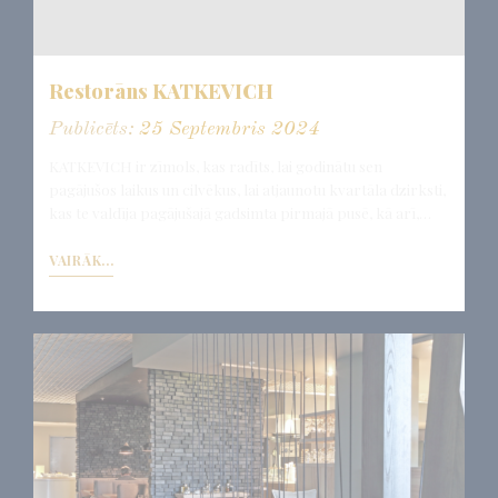
sīkfailus vai izvēlieties, kuras kategorijas vēlaties atļaut.
Sīkfailu politika
Restorāns KATKEVICH
Nepieciešamie
Publicēts:
25 Septembris 2024
Nepieciešamie sīkfaili ļauj vietnei darboties pareizi,
nodrošinot pamata funkcijas, piemēram, privātās zonas
KATKEVICH ir zīmols, kas radīts, lai godinātu sen
pieteikšanās vai vietnes navigāciju
pagājušos laikus un cilvēkus, lai atjaunotu kvartāla dzirksti,
Šāda veida sīkfailu nav.
kas te valdīja pagājušajā gadsimta pirmajā pusē, kā arī,…
Preferences
VAIRĀK...
Preference sīkfaili ļauj saglabāt lietotāja preferences
nākamajam apmeklējumam. Piemēram, tie var saglabāt
lietotāja valodu.
Nosaukums
Pakalpojumu
Mērķis
sniedzējs
fb_cookie_law_consent
D-edge
Remember user's
Cookie
consent on Cookies
Consent
and consent
Identifier.