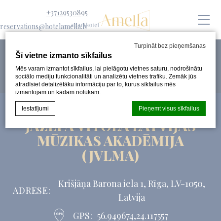
+37129530895
reservations@hotelamella.lv
Turpināt bez pieņemšanas
Šī vietne izmanto sīkfailus
Mēs varam izmantot sīkfailus, lai pielāgotu vietnes saturu, nodrošinātu
sociālo mediju funkcionalitāti un analizētu vietnes trafiku. Zemāk jūs
atradīsiet detalizētāku informāciju par to, kurus sīkfailus mēs
izmantojam un kādam nolūkam.
Iestatījumi
Pieņemt visus sīkfailus
JĀZEPA VĪTOLA LATVIJAS
MŪZIKAS AKADĒMIJA
Sīkfailu deklarācija pēc
d-edge Macaron CMP
. Pēdējais
(JVLMA)
atjauninājums: 2024-08-07.
Kas ir sīkfaili?
Sīkfaili ir mazi teksta informācijas fragmenti, kurus izmanto
Krišjāņa Barona iela 1, Rīga, LV-1050,
ADRESE
vietne, lai uzlabotu lietotāja pieredzi. Pieņemiet visus
Latvija
sīkfailus vai izvēlieties, kuras kategorijas vēlaties atļaut.
Sīkfailu politika
GPS
56.949674,24.117557