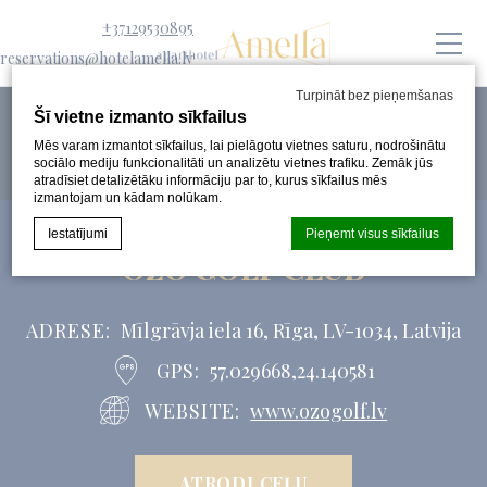
+37129530895
reservations@hotelamella.lv
Turpināt bez pieņemšanas
Šī vietne izmanto sīkfailus
Mēs varam izmantot sīkfailus, lai pielāgotu vietnes saturu, nodrošinātu
sociālo mediju funkcionalitāti un analizētu vietnes trafiku. Zemāk jūs
atradīsiet detalizētāku informāciju par to, kurus sīkfailus mēs
izmantojam un kādam nolūkam.
Iestatījumi
Pieņemt visus sīkfailus
OZO GOLF CLUB
Sīkfailu deklarācija pēc
d-edge Macaron CMP
. Pēdējais
ADRESE
Mīlgrāvja iela 16, Rīga, LV-1034, Latvija
atjauninājums: 2024-08-07.
Kas ir sīkfaili?
GPS
57.029668,24.140581
Sīkfaili ir mazi teksta informācijas fragmenti, kurus izmanto
WEBSITE
www.ozogolf.lv
vietne, lai uzlabotu lietotāja pieredzi. Pieņemiet visus
sīkfailus vai izvēlieties, kuras kategorijas vēlaties atļaut.
Sīkfailu politika
ATRODI CEĻU