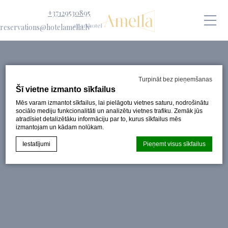
+37129530895
reservations@hotelamella.lv
Turpināt bez pieņemšanas
Šī vietne izmanto sīkfailus
Mēs varam izmantot sīkfailus, lai pielāgotu vietnes saturu, nodrošinātu
sociālo mediju funkcionalitāti un analizētu vietnes trafiku. Zemāk jūs
atradīsiet detalizētāku informāciju par to, kurus sīkfailus mēs
izmantojam un kādam nolūkam.
Iestatījumi
Pieņemt visus sīkfailus
Sīkfailu deklarācija pēc
d-edge Macaron CMP
. Pēdējais
atjauninājums: 2024-08-07.
Kas ir sīkfaili?
Sīkfaili ir mazi teksta informācijas fragmenti, kurus izmanto
vietne, lai uzlabotu lietotāja pieredzi. Pieņemiet visus