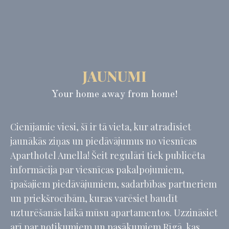
_deCookiesConsent
D-edge
Remember user's
Cookie
consent on Cookies
Consent
and consent
Identifier.
_deCountryResp
D-edge
Remember user's
Cookie
consent on Cookies
Consent
and consent
Identifier.
JAUNUMI
_deCookiesConsentID
D-edge
Remember user's
Cookie
consent on Cookies
Your home away from home!
Consent
and consent
Identifier.
_deCookiesConsentDeleteKey
D-edge
Remember user's
Cienījamie viesi, šī ir tā vieta, kur atradīsiet
Cookie
consent on Cookies
Consent
and consent
jaunākās ziņas un piedāvājumus no viesnīcas
Identifier.
Aparthotel Amella! Šeit regulāri tiek publicēta
informācija par viesnīcas pakalpojumiem,
īpašajiem piedāvājumiem, sadarbības partneriem
Statistika
un priekšrocībām, kuras varēsiet baudīt
Šāda veida sīkfaili tiek izmantoti, lai apkopotu lietotāja
informāciju par navigācijas ceļu ar mērķi analizēt statistiku
uzturēšanās laikā mūsu apartamentos. Uzzināsiet
apkopotā veidā, lai uzlabotu vietni
arī par notikumiem un pasākumiem Rīgā, kas