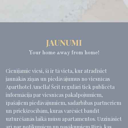
_deCookiesConsent
D-edge
Remember user's
Cookie
consent on Cookies
Consent
and consent
Identifier.
_deCountryResp
D-edge
Remember user's
Cookie
consent on Cookies
Consent
and consent
Identifier.
JAUNUMI
_deCookiesConsentID
D-edge
Remember user's
Cookie
consent on Cookies
Your home away from home!
Consent
and consent
Identifier.
_deCookiesConsentDeleteKey
D-edge
Remember user's
Cienījamie viesi, šī ir tā vieta, kur atradīsiet
Cookie
consent on Cookies
Consent
and consent
jaunākās ziņas un piedāvājumus no viesnīcas
Identifier.
Aparthotel Amella! Šeit regulāri tiek publicēta
informācija par viesnīcas pakalpojumiem,
īpašajiem piedāvājumiem, sadarbības partneriem
Statistika
un priekšrocībām, kuras varēsiet baudīt
Šāda veida sīkfaili tiek izmantoti, lai apkopotu lietotāja
informāciju par navigācijas ceļu ar mērķi analizēt statistiku
uzturēšanās laikā mūsu apartamentos. Uzzināsiet
apkopotā veidā, lai uzlabotu vietni
arī par notikumiem un pasākumiem Rīgā, kas