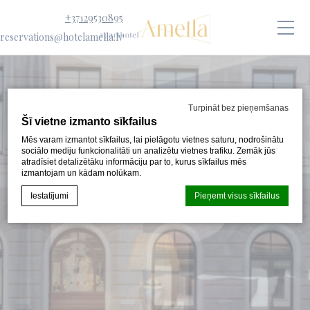
+37129530895
reservations@hotelamella.lv
Turpināt bez pieņemšanas
Šī vietne izmanto sīkfailus
Mēs varam izmantot sīkfailus, lai pielāgotu vietnes saturu, nodrošinātu
sociālo mediju funkcionalitāti un analizētu vietnes trafiku. Zemāk jūs
atradīsiet detalizētāku informāciju par to, kurus sīkfailus mēs
izmantojam un kādam nolūkam.
Iestatījumi
Pieņemt visus sīkfailus
Sīkfailu deklarācija pēc
d-edge Macaron CMP
. Pēdējais
atjauninājums: 2024-08-07.
Kas ir sīkfaili?
Sīkfaili ir mazi teksta informācijas fragmenti, kurus izmanto
vietne, lai uzlabotu lietotāja pieredzi. Pieņemiet visus