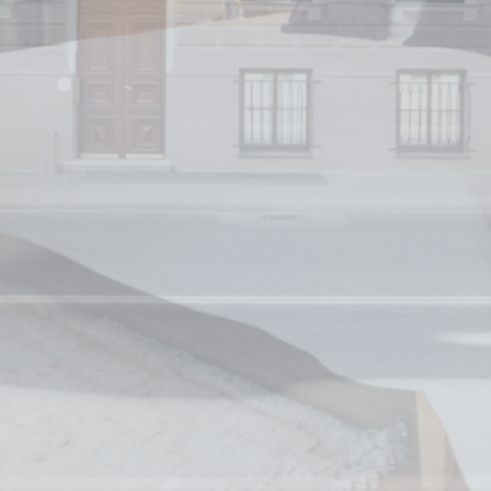
sīkfailus vai izvēlieties, kuras kategorijas vēlaties atļaut.
Sīkfailu politika
Nepieciešamie
Nepieciešamie sīkfaili ļauj vietnei darboties pareizi,
nodrošinot pamata funkcijas, piemēram, privātās zonas
pieteikšanās vai vietnes navigāciju
Šāda veida sīkfailu nav.
Preferences
Preference sīkfaili ļauj saglabāt lietotāja preferences
nākamajam apmeklējumam. Piemēram, tie var saglabāt
lietotāja valodu.
Nosaukums
Pakalpojumu
Mērķis
sniedzējs
fb_cookie_law_consent
D-edge
Remember user's
Cookie
consent on Cookies
Consent
and consent
Identifier.